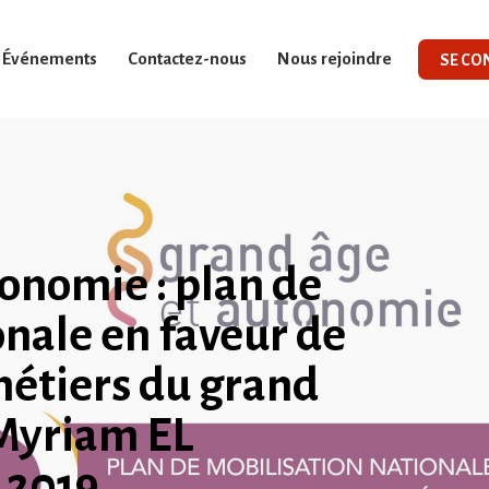
Événements
Contactez-nous
Nous rejoindre
SE CO
tonomie : plan de
onale en faveur de
 métiers du grand
 Myriam EL
 2019