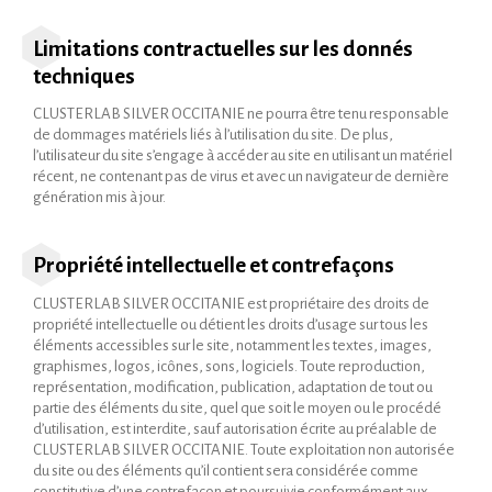
Limitations contractuelles sur les donnés
techniques
CLUSTERLAB SILVER OCCITANIE ne pourra être tenu responsable
de dommages matériels liés à l’utilisation du site. De plus,
l’utilisateur du site s’engage à accéder au site en utilisant un matériel
récent, ne contenant pas de virus et avec un navigateur de dernière
génération mis à jour.
Propriété intellectuelle et contrefaçons
CLUSTERLAB SILVER OCCITANIE est propriétaire des droits de
propriété intellectuelle ou détient les droits d’usage sur tous les
éléments accessibles sur le site, notamment les textes, images,
graphismes, logos, icônes, sons, logiciels. Toute reproduction,
représentation, modification, publication, adaptation de tout ou
partie des éléments du site, quel que soit le moyen ou le procédé
d’utilisation, est interdite, sauf autorisation écrite au préalable de
CLUSTERLAB SILVER OCCITANIE. Toute exploitation non autorisée
du site ou des éléments qu’il contient sera considérée comme
constitutive d’une contrefaçon et poursuivie conformément aux