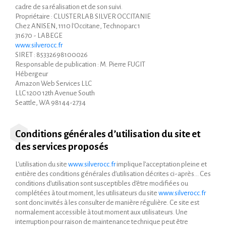
cadre de sa réalisation et de son suivi.
Propriétaire : CLUSTERLAB SILVER OCCITANIE
Chez ANISEN, 1110 l'Occitane, Technoparc 1
31670 - LABEGE
www.silverocc.fr
SIRET : 85332698100026
Responsable de publication : M. Pierre FUGIT
Hébergeur
Amazon Web Services LLC
LLC 1200 12th Avenue South
Seattle, WA 98144-2734
Conditions générales d’utilisation du site et
des services proposés
L’utilisation du site
www.silverocc.fr
implique l’acceptation pleine et
entière des conditions générales d’utilisation décrites ci-après… Ces
conditions d’utilisation sont susceptibles d’être modifiées ou
complétées à tout moment, les utilisateurs du site
www.silverocc.fr
sont donc invités à les consulter de manière régulière. Ce site est
normalement accessible à tout moment aux utilisateurs. Une
interruption pour raison de maintenance technique peut être