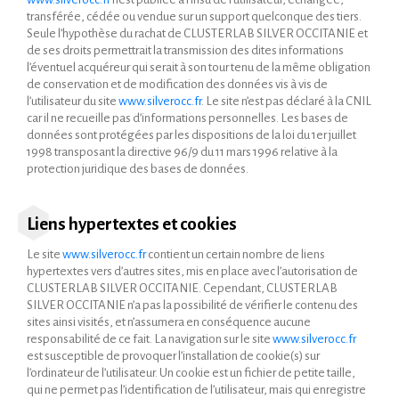
transférée, cédée ou vendue sur un support quelconque des tiers.
Seule l’hypothèse du rachat de CLUSTERLAB SILVER OCCITANIE et
de ses droits permettrait la transmission des dites informations
l’éventuel acquéreur qui serait à son tour tenu de la même obligation
de conservation et de modification des données vis à vis de
l’utilisateur du site
www.silverocc.fr
. Le site n’est pas déclaré à la CNIL
car il ne recueille pas d’informations personnelles. Les bases de
données sont protégées par les dispositions de la loi du 1er juillet
1998 transposant la directive 96/9 du 11 mars 1996 relative à la
protection juridique des bases de données.
Liens hypertextes et cookies
Le site
www.silverocc.fr
contient un certain nombre de liens
hypertextes vers d’autres sites, mis en place avec l’autorisation de
CLUSTERLAB SILVER OCCITANIE. Cependant, CLUSTERLAB
SILVER OCCITANIE n’a pas la possibilité de vérifier le contenu des
sites ainsi visités, et n’assumera en conséquence aucune
responsabilité de ce fait. La navigation sur le site
www.silverocc.fr
est susceptible de provoquer l’installation de cookie(s) sur
l’ordinateur de l’utilisateur. Un cookie est un fichier de petite taille,
qui ne permet pas l’identification de l’utilisateur, mais qui enregistre