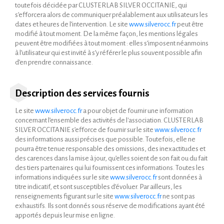
toutefois décidée par CLUSTERLAB SILVER OCCITANIE, qui
s’efforcera alors de communiquer préalablement aux utilisateurs les
dates et heures de l’intervention. Le site
www.silverocc.fr
peut être
modifié à tout moment. De la même façon, les mentions légales
peuvent être modifiées à tout moment : elles s’imposent néanmoins
à l’utilisateur qui est invité à s’y référer le plus souvent possible afin
d’en prendre connaissance.
Description des services fournis
Le site
www.silverocc.fr
a pour objet de fournir une information
concernant l’ensemble des activités de l'association. CLUSTERLAB
SILVER OCCITANIE s’efforce de fournir sur le site
www.silverocc.fr
des informations aussi précises que possible. Toutefois, elle ne
pourra être tenue responsable des omissions, des inexactitudes et
des carences dans la mise à jour, qu’elles soient de son fait ou du fait
des tiers partenaires qui lui fournissent ces informations. Toutes les
informations indiquées sur le site
www.silverocc.fr
sont données à
titre indicatif, et sont susceptibles d’évoluer. Par ailleurs, les
renseignements figurant sur le site
www.silverocc.fr
ne sont pas
exhaustifs. Ils sont donnés sous réserve de modifications ayant été
apportés depuis leur mise en ligne.