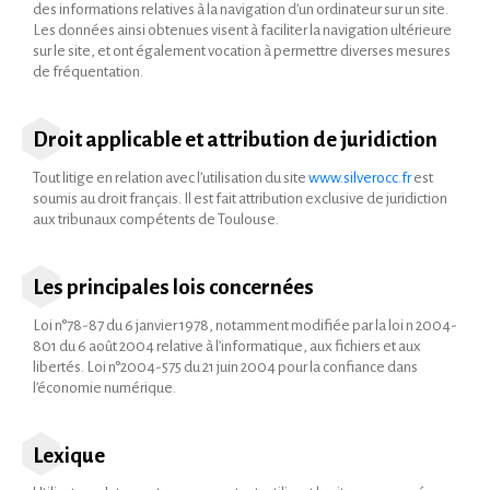
des informations relatives à la navigation d’un ordinateur sur un site.
Les données ainsi obtenues visent à faciliter la navigation ultérieure
sur le site, et ont également vocation à permettre diverses mesures
de fréquentation.
Droit applicable et attribution de juridiction
Tout litige en relation avec l’utilisation du site
www.silverocc.fr
est
soumis au droit français. Il est fait attribution exclusive de juridiction
aux tribunaux compétents de Toulouse.
Les principales lois concernées
Loi n°78-87 du 6 janvier 1978, notamment modifiée par la loi n 2004-
801 du 6 août 2004 relative à l’informatique, aux fichiers et aux
libertés. Loi n°2004-575 du 21 juin 2004 pour la confiance dans
l’économie numérique.
Lexique