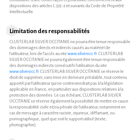
dispositions des articles L.335-2 et suivants du Code de Propriété
Intellectuelle.
Limitation des responsabilités
CLUSTERLAB SILVER OCCITANIE ne pourra être tenue responsable
des dommages directs et indirects causés au matériel de
l’utilisateur, lors de l’accès au site
www.silverocc.fr
. CLUSTERLAB
SILVER OCCITANIE ne pourra également être tenue responsable
des dommages indirects consécutifs l’utilisation du site
www.silverocc.fr
. CLUSTERLAB SILVER OCCITANIE se réserve le
droit de supprimer, sans mise en demeure préalable, tout contenu
apporté par l’utilisateur qui ne contreviendrait pas à la législation
applicable en France, en particulier aux dispositions relatives à la
protection des données. Le cas échéant, CLUSTERLAB SILVER
OCCITANIE se réserve également la possibilité de mettre en cause
la responsabilité civile et/ou pénale de l’utilisateur, notamment en
cas de message à caractère raciste, injurieux, diffamant, ou
pornographique, quel que soit le support utilisé (texte,
photographie).