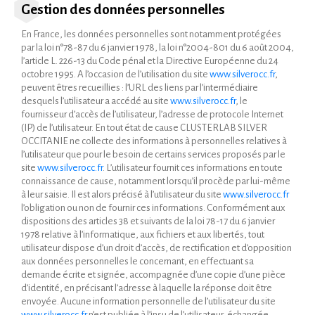
Gestion des données personnelles
En France, les données personnelles sont notamment protégées
par la loi n°78-87 du 6 janvier 1978, la loi n°2004-801 du 6 août 2004,
l’article L. 226-13 du Code pénal et la Directive Européenne du 24
octobre 1995. A l’occasion de l’utilisation du site
www.silverocc.fr
,
peuvent êtres recueillies : l’URL des liens par l’intermédiaire
desquels l’utilisateur a accédé au site
www.silverocc.fr
, le
fournisseur d’accès de l’utilisateur, l’adresse de protocole Internet
(IP) de l’utilisateur. En tout état de cause CLUSTERLAB SILVER
OCCITANIE ne collecte des informations à personnelles relatives à
l’utilisateur que pour le besoin de certains services proposés par le
site
www.silverocc.fr
. L’utilisateur fournit ces informations en toute
connaissance de cause, notamment lorsqu’il procède par lui-même
à leur saisie. Il est alors précisé à l’utilisateur du site
www.silverocc.fr
l’obligation ou non de fournir ces informations. Conformément aux
dispositions des articles 38 et suivants de la loi 78-17 du 6 janvier
1978 relative à l’informatique, aux fichiers et aux libertés, tout
utilisateur dispose d’un droit d’accès, de rectification et d’opposition
aux données personnelles le concernant, en effectuant sa
demande écrite et signée, accompagnée d’une copie d’une pièce
d’identité, en précisant l’adresse à laquelle la réponse doit être
envoyée. Aucune information personnelle de l’utilisateur du site
www.silverocc.fr
n’est publiée à l’insu de l’utilisateur, échangée,